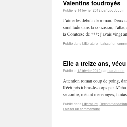
Valentins foudroyés
Publié le
14 février 2012
par
Luc Jodoin
J’aime les débuts de roman. Deux ca
similitude dans la concision, l’atta
la Comtesse de ***; j’avais vingt an
Publié dans
Littérature
|
Laisser un comm
Elle a treize ans, vécu
Publié le
12 février 2012
par
Luc Jodoin
Attention roman coup de poing, dans 
Récit pris à bras-le-corps par Aïcha 
se confie, mêlant mensonges, fan
Publié dans
Littérature
,
Recommandation 
Laisser un commentaire