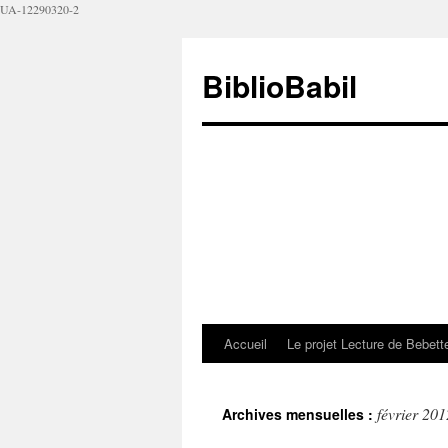
UA-12290320-2
BiblioBabil
Accueil
Le projet Lecture de Bebet
février 201
Archives mensuelles :