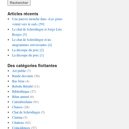
Articles récents
Une pauvre mouche dans «Les grues
volent vers le sud» [59]
Le chat de Schrödinger et Jorge Luis
Borges [5]
Le chat de Schrödinger et les
anagrammes renversantes [4]
La découpe du porc [2]
La découpe du porc [1]
Des catégories flottantes
Art public
(7)
Bande dessinée
(30)
Bas brun
(4)
Bebette Bérubé
(11)
Bibliothèque
(27)
Bilan annuel
(6)
Calembredaine
(91)
Chaises
(28)
Chat de Schrödinger
(5)
Cinéma
(5)
Citations
(62)
Coïncidences
(57)