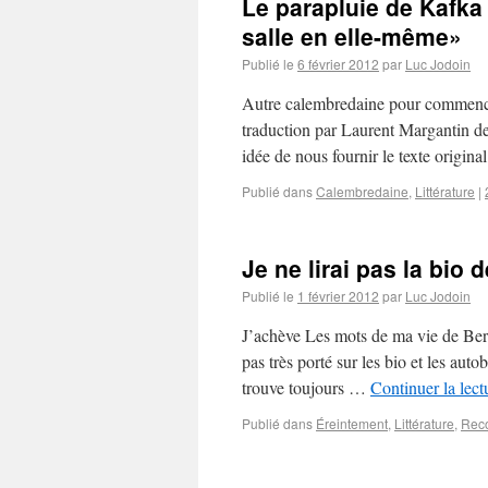
Le parapluie de Kafka
salle en elle-même»
Publié le
6 février 2012
par
Luc Jodoin
Autre calembredaine pour commencer 
traduction par Laurent Margantin d
idée de nous fournir le texte origi
Publié dans
Calembredaine
,
Littérature
|
Je ne lirai pas la bio
Publié le
1 février 2012
par
Luc Jodoin
J’achève Les mots de ma vie de Berna
pas très porté sur les bio et les aut
trouve toujours …
Continuer la lec
Publié dans
Éreintement
,
Littérature
,
Reco