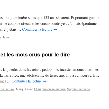
s de figure intéressants que 133 ans séparent. Et pourtant grande
que, le coup de ciseau et les coeurs foudroyés. J’aimais éperdument
s, et j’étais …
Continuer la lecture
→
entaire
 et les mots crus pour le dire
la gueule, dans les reins : pédophilie, inceste, amours interdites.
la narratrice, une adolescente de treize ans. Il y a eu meurtre. Elle
tasmes …
Continuer la lecture
→
de lecture
|
Marqué avec
Et au pire on se mariera
,
Sophie Bienvenu
|