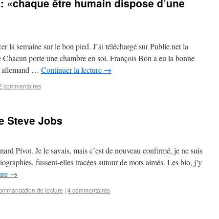
 : «chaque être humain dispose d’une
la semaine sur le bon pied. J’ai téléchargé sur Publie.net la
e Chacun porte une chambre en soi. François Bon a eu la bonne
nal allemand …
Continuer la lecture
→
2 commentaires
 de Steve Jobs
rd Pivot. Je le savais, mais c’est de nouveau confirmé, je ne suis
obiographies, fussent-elles tracées autour de mots aimés. Les bio, j’y
ture
→
mmandation de lecture
|
4 commentaires