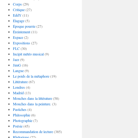
Corps
(29)
Critique
(27)
EddY
(11)
Élagage
(5)
Époque pourrie
(27)
Éreintement
(11)
Espace
(2)
Expositions
(27)
FLC
(30)
Incipit météo musical
(9)
Jazz
(9)
JimG
(16)
Langue
(9)
Le poids de la métaphore
(19)
Littérature
(67)
Londres
(4)
Madrid
(13)
Mouches dans la littérature
(58)
Mouches dans la peinture.
(3)
Pastiches
(4)
Philosophie
(6)
Photographie
(7)
Poésie
(45)
Recommandation de lecture
(385)
Rhétorique
(22)