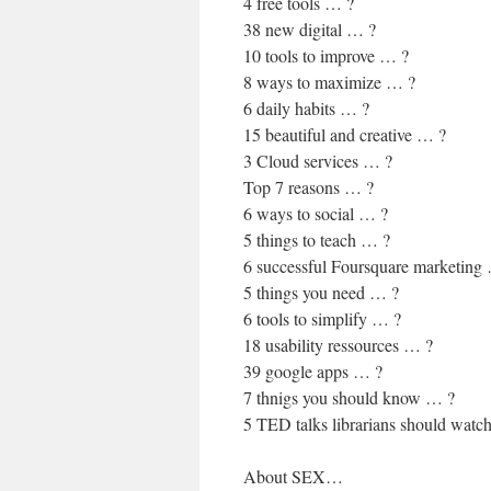
4 free tools … ?
38 new digital … ?
10 tools to improve … ?
8 ways to maximize … ?
6 daily habits … ?
15 beautiful and creative … ?
3 Cloud services … ?
Top 7 reasons … ?
6 ways to social … ?
5 things to teach … ?
6 successful Foursquare marketing
5 things you need … ?
6 tools to simplify … ?
18 usability ressources … ?
39 google apps … ?
7 thnigs you should know … ?
5 TED talks librarians should watc
About SEX…