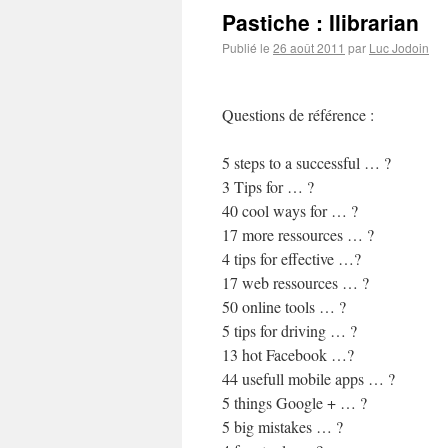
Pastiche : Ilibrarian
Publié le
26 août 2011
par
Luc Jodoin
Questions de référence :
5 steps to a successful … ?
3 Tips for … ?
40 cool ways for … ?
17 more ressources … ?
4 tips for effective …?
17 web ressources … ?
50 online tools … ?
5 tips for driving … ?
13 hot Facebook …?
44 usefull mobile apps … ?
5 things Google + … ?
5 big mistakes … ?