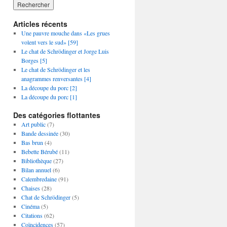
Articles récents
Une pauvre mouche dans «Les grues
volent vers le sud» [59]
Le chat de Schrödinger et Jorge Luis
Borges [5]
Le chat de Schrödinger et les
anagrammes renversantes [4]
La découpe du porc [2]
La découpe du porc [1]
Des catégories flottantes
Art public
(7)
Bande dessinée
(30)
Bas brun
(4)
Bebette Bérubé
(11)
Bibliothèque
(27)
Bilan annuel
(6)
Calembredaine
(91)
Chaises
(28)
Chat de Schrödinger
(5)
Cinéma
(5)
Citations
(62)
Coïncidences
(57)