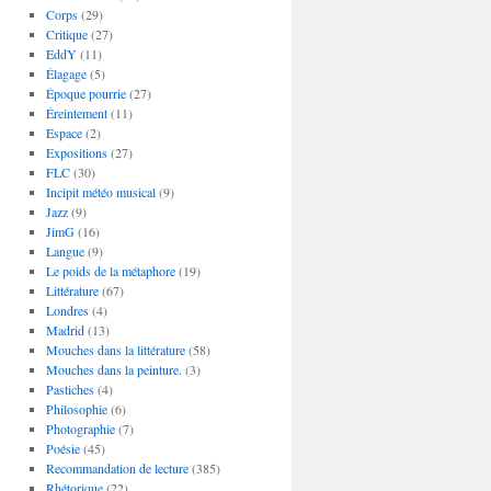
Corps
(29)
Critique
(27)
EddY
(11)
Élagage
(5)
Époque pourrie
(27)
Éreintement
(11)
Espace
(2)
Expositions
(27)
FLC
(30)
Incipit météo musical
(9)
Jazz
(9)
JimG
(16)
Langue
(9)
Le poids de la métaphore
(19)
Littérature
(67)
Londres
(4)
Madrid
(13)
Mouches dans la littérature
(58)
Mouches dans la peinture.
(3)
Pastiches
(4)
Philosophie
(6)
Photographie
(7)
Poésie
(45)
Recommandation de lecture
(385)
Rhétorique
(22)