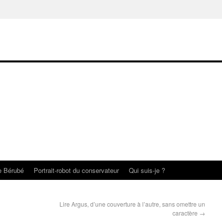
te Bérubé
Portrait-robot du conservateur
Qui suis-je ?
Lire Argus, d’une couverture à l’autre, sans omettre un
caractère
→