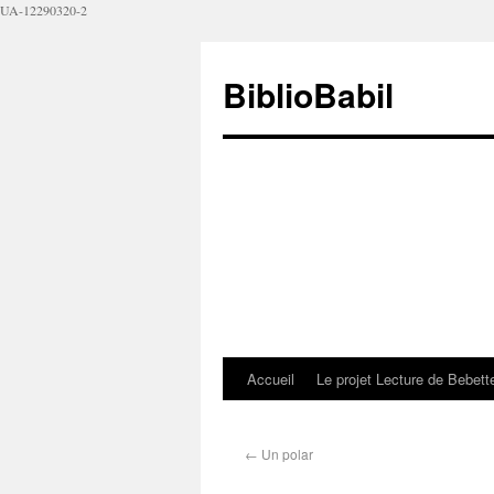
UA-12290320-2
BiblioBabil
Accueil
Le projet Lecture de Bebet
←
Un polar