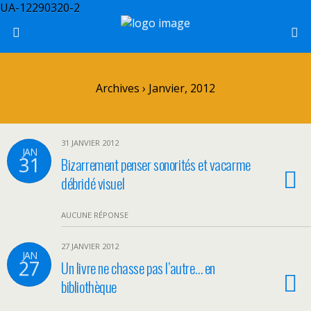
UA-12290320-2
Archives › Janvier, 2012
31 JANVIER 2012
JAN
31
Bizarrement penser sonorités et vacarme
débridé visuel
AUCUNE RÉPONSE
27 JANVIER 2012
JAN
27
Un livre ne chasse pas l’autre… en
bibliothèque