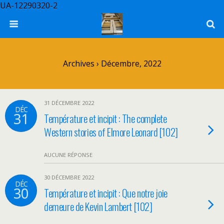
UA-12290320-2
Archives › Décembre, 2022
31 DÉCEMBRE 2022
DÉC
31
Température et incipit : The complete
Western stories of Elmore Leonard [102]
AUCUNE RÉPONSE
30 DÉCEMBRE 2022
DÉC
30
Température et incipit : Que notre joie
demeure de Kevin Lambert [102]