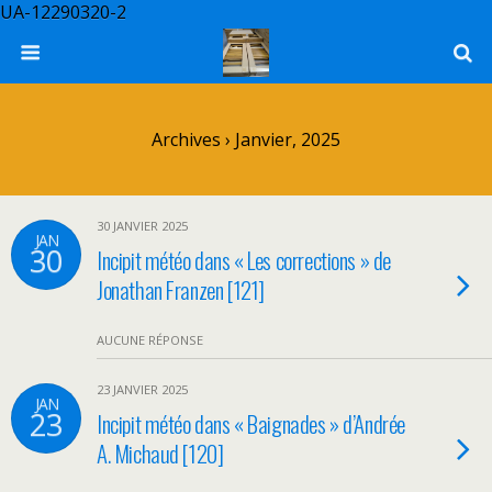
UA-12290320-2
Archives › Janvier, 2025
30 JANVIER 2025
JAN
30
Incipit météo dans « Les corrections » de
Jonathan Franzen [121]
AUCUNE RÉPONSE
23 JANVIER 2025
JAN
23
Incipit météo dans « Baignades » d’Andrée
A. Michaud [120]