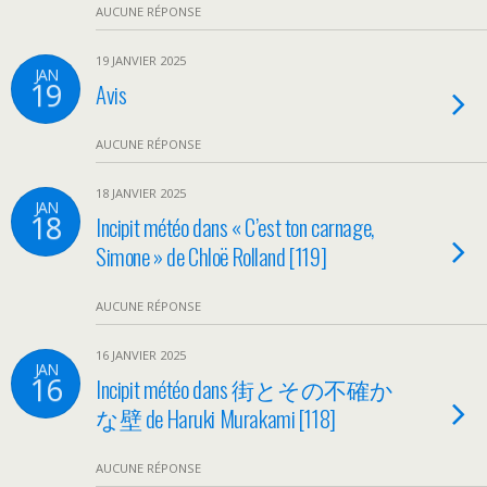
AUCUNE RÉPONSE
19 JANVIER 2025
JAN
19
Avis
AUCUNE RÉPONSE
18 JANVIER 2025
JAN
18
Incipit météo dans « C’est ton carnage,
Simone » de Chloë Rolland [119]
AUCUNE RÉPONSE
16 JANVIER 2025
JAN
16
Incipit météo dans 街とその不確か
な壁 de Haruki Murakami [118]
AUCUNE RÉPONSE