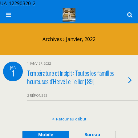
UA-12290320-2
Archives › Janvier, 2022
1 JANVIER 2022
JAN
1
Température et incipit : Toutes les familles
heureuses d’Hervé Le Tellier [89]
2 RÉPONSES
Retour au début
Mobile
Bureau