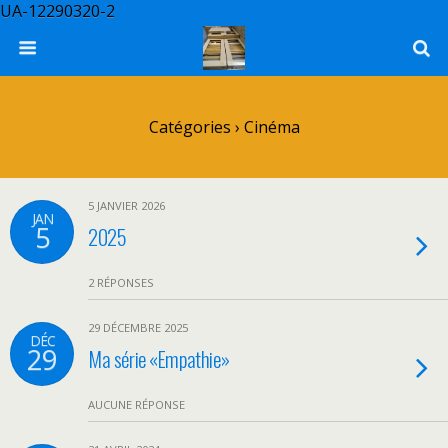
UA-12290320-2
Catégories ›
Cinéma
5 JANVIER 2026
JAN
5
2025
2 RÉPONSES
29 DÉCEMBRE 2025
DÉC
29
Ma série «Empathie»
AUCUNE RÉPONSE