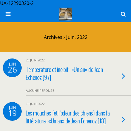
UA-12290320-2
Archives › Juin, 2022
26 JUIN 2022
JUIN
26
Température et incipit : «Un an» de Jean
Echenoz [97]
AUCUNE RÉPONSE
19 JUIN 2022
JUIN
19
Les mouches (et l’odeur des chiens) dans la
littérature : «Un an» de Jean Echenoz [18]