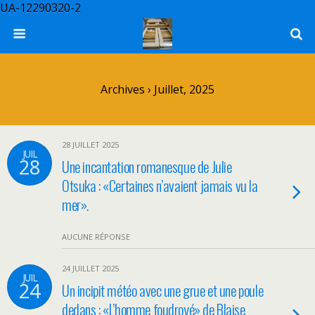
UA-12290320-2
Archives › Juillet, 2025
28 JUILLET 2025
JUIL
28
Une incantation romanesque de Julie
Otsuka : «Certaines n’avaient jamais vu la
mer».
AUCUNE RÉPONSE
24 JUILLET 2025
JUIL
24
Un incipit météo avec une grue et une poule
dedans : «L’homme foudroyé» de Blaise