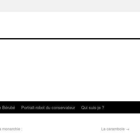
te Bérubé
Portrait-robot du conservateur
Qui suis-je ?
a monarchie :
La carambole
→