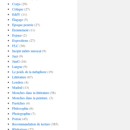
Corps
(29)
Critique
(27)
EddY
(11)
Élagage
(5)
Époque pourrie
(27)
Éreintement
(11)
Espace
(2)
Expositions
(27)
FLC
(30)
Incipit météo musical
(9)
Jazz
(9)
JimG
(16)
Langue
(9)
Le poids de la métaphore
(19)
Littérature
(67)
Londres
(4)
Madrid
(13)
Mouches dans la littérature
(58)
Mouches dans la peinture.
(3)
Pastiches
(4)
Philosophie
(6)
Photographie
(7)
Poésie
(45)
Recommandation de lecture
(385)
Rhétorique
(22)