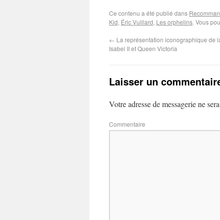
Ce contenu a été publié dans
Recommanda
Kid
,
Éric Vuillard
,
Les orphelins
. Vous pou
←
La représentation iconographique de l
Isabel II et Queen Victoria
Laisser un commentair
Votre adresse de messagerie ne sera
Commentaire