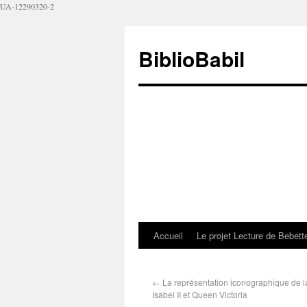
UA-12290320-2
BiblioBabil
Accueil
Le projet Lecture de Bebet
←
La représentation iconographique de l
Isabel II et Queen Victoria