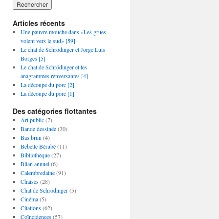
Articles récents
Une pauvre mouche dans «Les grues
volent vers le sud» [59]
Le chat de Schrödinger et Jorge Luis
Borges [5]
Le chat de Schrödinger et les
anagrammes renversantes [4]
La découpe du porc [2]
La découpe du porc [1]
Des catégories flottantes
Art public
(7)
Bande dessinée
(30)
Bas brun
(4)
Bebette Bérubé
(11)
Bibliothèque
(27)
Bilan annuel
(6)
Calembredaine
(91)
Chaises
(28)
Chat de Schrödinger
(5)
Cinéma
(5)
Citations
(62)
Coïncidences
(57)