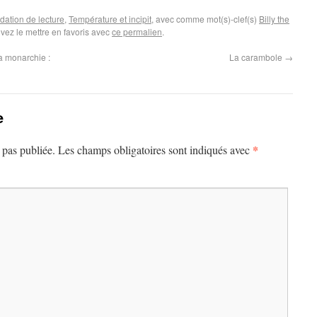
tion de lecture
,
Température et incipit
, avec comme mot(s)-clef(s)
Billy the
vez le mettre en favoris avec
ce permalien
.
a monarchie :
La carambole
→
e
*
 pas publiée.
Les champs obligatoires sont indiqués avec