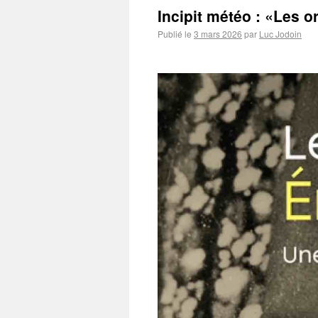
Incipit météo : «Les or
Publié le
3 mars 2026
par
Luc Jodoin