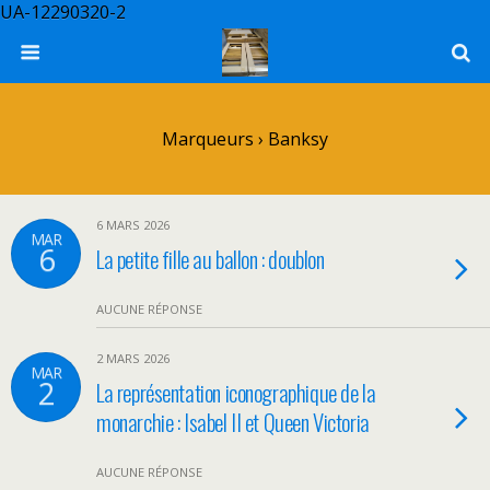
UA-12290320-2
Marqueurs › Banksy
6 MARS 2026
MAR
6
La petite fille au ballon : doublon
AUCUNE RÉPONSE
2 MARS 2026
MAR
2
La représentation iconographique de la
monarchie : Isabel II et Queen Victoria
AUCUNE RÉPONSE