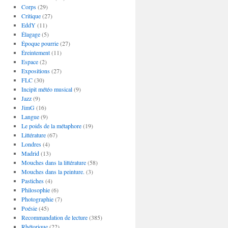
Corps
(29)
Critique
(27)
EddY
(11)
Élagage
(5)
Époque pourrie
(27)
Éreintement
(11)
Espace
(2)
Expositions
(27)
FLC
(30)
Incipit météo musical
(9)
Jazz
(9)
JimG
(16)
Langue
(9)
Le poids de la métaphore
(19)
Littérature
(67)
Londres
(4)
Madrid
(13)
Mouches dans la littérature
(58)
Mouches dans la peinture.
(3)
Pastiches
(4)
Philosophie
(6)
Photographie
(7)
Poésie
(45)
Recommandation de lecture
(385)
Rhétorique
(22)