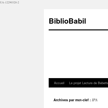
UA-12290320-2
BiblioBabil
Accueil
Le projet Lecture de Bebet
IPA
Archives par mot-clef :