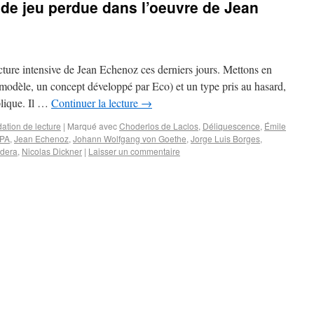
 de jeu perdue dans l’oeuvre de Jean
ture intensive de Jean Echenoz ces derniers jours. Mettons en
odèle, un concept développé par Eco) et un type pris au hasard,
plique. Il …
Continuer la lecture
→
tion de lecture
|
Marqué avec
Choderlos de Laclos
,
Déliquescence
,
Émile
IPA
,
Jean Echenoz
,
Johann Wolfgang von Goethe
,
Jorge Luis Borges
,
ndera
,
Nicolas Dickner
|
Laisser un commentaire