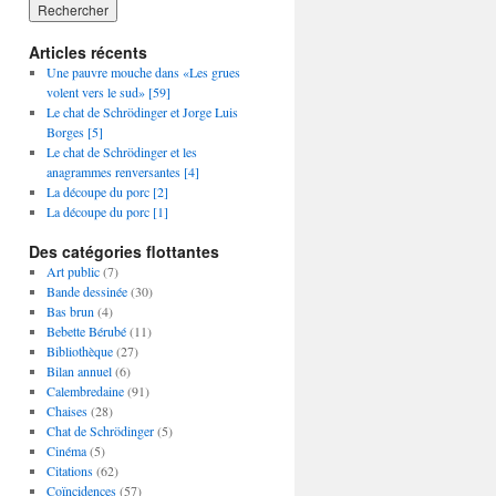
Articles récents
Une pauvre mouche dans «Les grues
volent vers le sud» [59]
Le chat de Schrödinger et Jorge Luis
Borges [5]
Le chat de Schrödinger et les
anagrammes renversantes [4]
La découpe du porc [2]
La découpe du porc [1]
Des catégories flottantes
Art public
(7)
Bande dessinée
(30)
Bas brun
(4)
Bebette Bérubé
(11)
Bibliothèque
(27)
Bilan annuel
(6)
Calembredaine
(91)
Chaises
(28)
Chat de Schrödinger
(5)
Cinéma
(5)
Citations
(62)
Coïncidences
(57)