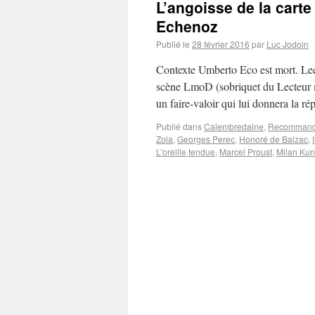
L’angoisse de la carte
Echenoz
Publié le
28 février 2016
par
Luc Jodoin
Contexte Umberto Eco est mort. Lec
scène LmoD (sobriquet du Lecteur m
un faire-valoir qui lui donnera la ré
Publié dans
Calembredaine
,
Recommanda
Zola
,
Georges Perec
,
Honoré de Balzac
,
L'oreille tendue
,
Marcel Proust
,
Milan Ku