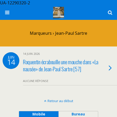
UA-12290320-2
Marqueurs › Jean-Paul Sartre
14 JUIN 2026
JUIN
14
Roquentin écrabouille une mouche dans «La
nausée» de Jean-Paul Sartre [57]
AUCUNE RÉPONSE
Retour au début
Mobile
Bureau