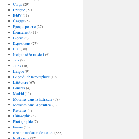
Corps
(29)
Critique
(27)
EddY
(11)
Élagage
(5)
Époque pourrie
(27)
Éreintement
(11)
Espace
(2)
Expositions
(27)
FLC
(30)
Incipit météo musical
(9)
Jazz
(9)
JimG
(16)
Langue
(9)
Le poids de la métaphore
(19)
Littérature
(67)
Londres
(4)
Madrid
(13)
Mouches dans la littérature
(58)
Mouches dans la peinture.
(3)
Pastiches
(4)
Philosophie
(6)
Photographie
(7)
Poésie
(45)
Recommandation de lecture
(385)
Rhétorique
(22)