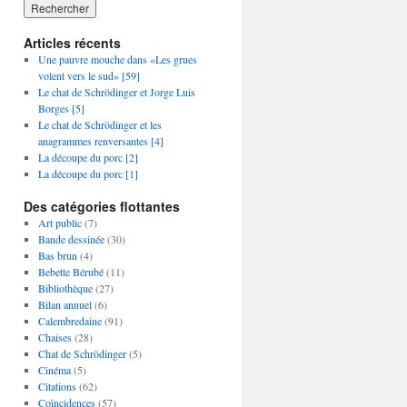
Articles récents
Une pauvre mouche dans «Les grues
volent vers le sud» [59]
Le chat de Schrödinger et Jorge Luis
Borges [5]
Le chat de Schrödinger et les
anagrammes renversantes [4]
La découpe du porc [2]
La découpe du porc [1]
Des catégories flottantes
Art public
(7)
Bande dessinée
(30)
Bas brun
(4)
Bebette Bérubé
(11)
Bibliothèque
(27)
Bilan annuel
(6)
Calembredaine
(91)
Chaises
(28)
Chat de Schrödinger
(5)
Cinéma
(5)
Citations
(62)
Coïncidences
(57)