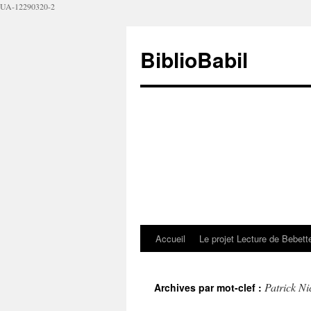
UA-12290320-2
BiblioBabil
Accueil
Le projet Lecture de Bebet
Patrick Ni
Archives par mot-clef :