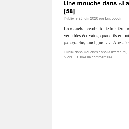
Une mouche dans «La s
[58]
Publié le
23 juin 2026
par
Luc Jodoin
La mouche envahit toute la littérat
véritables écrivains, quand ils en o
paragraphe, une ligne […] August
Publié dans
Mouches dans la littérature
,
Nicol
|
Laisser un commentaire