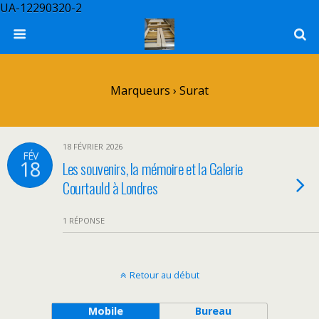
UA-12290320-2
Marqueurs › Surat
18 FÉVRIER 2026
FÉV
18
Les souvenirs, la mémoire et la Galerie
Courtauld à Londres
1 RÉPONSE
Retour au début
Mobile
Bureau