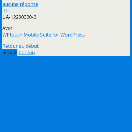
aucune réponse
UA-12290320-2
Avec
WPtouch Mobile Suite for WordPress
Retour au début
mobile
bureau