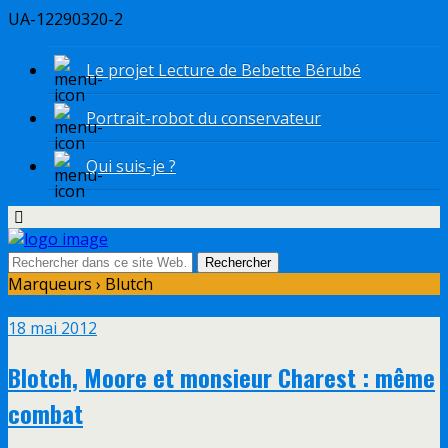
UA-12290320-2
Le projet Lecture de Bebette Bérubé
Portrait-robot du conservateur
Qui suis-je ?
Marqueurs › Blutch
Mai
18
18 mai 2012
Blotch, Moore et monsieur Charest : même
combat