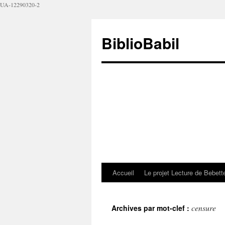
UA-12290320-2
BiblioBabil
Accueil
Le projet Lecture de Bebet
censure
Archives par mot-clef :