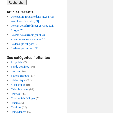
Articles récents
Une pauvre mouche dans «Les grues
volent vers le sud» [59]
Le chat de Schrödinger et Jorge Luis
Borges [5]
Le chat de Schrödinger et les
anagrammes renversantes [4]
La découpe du porc [2]
La découpe du porc [1]
Des catégories flottantes
Art public
(7)
Bande dessinée
(30)
Bas brun
(4)
Bebette Bérubé
(11)
Bibliothèque
(27)
Bilan annuel
(6)
Calembredaine
(91)
Chaises
(28)
Chat de Schrödinger
(5)
Cinéma
(5)
Citations
(62)
Coïncidences
(57)