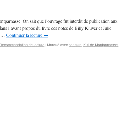
ntparnasse. On sait que l’ouvrage fut interdit de publication aux
dans l’avant-propos du livre ces notes de Billy Klüver et Julie
ur …
Continuer la lecture
→
Recommandation de lecture
|
Marqué avec
censure
,
Kiki de Montparnasse
,