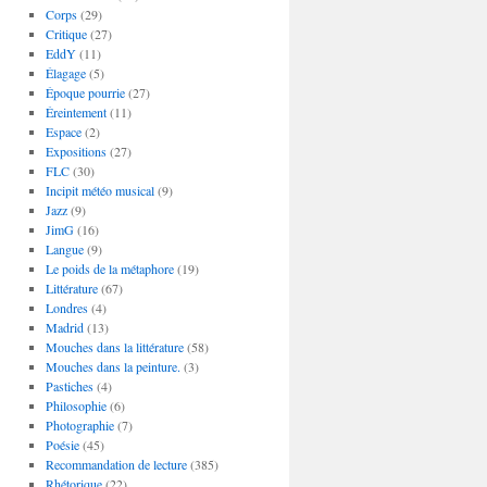
Corps
(29)
Critique
(27)
EddY
(11)
Élagage
(5)
Époque pourrie
(27)
Éreintement
(11)
Espace
(2)
Expositions
(27)
FLC
(30)
Incipit météo musical
(9)
Jazz
(9)
JimG
(16)
Langue
(9)
Le poids de la métaphore
(19)
Littérature
(67)
Londres
(4)
Madrid
(13)
Mouches dans la littérature
(58)
Mouches dans la peinture.
(3)
Pastiches
(4)
Philosophie
(6)
Photographie
(7)
Poésie
(45)
Recommandation de lecture
(385)
Rhétorique
(22)