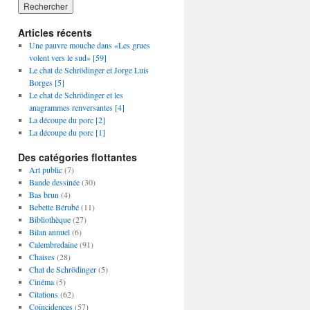
Articles récents
Une pauvre mouche dans «Les grues
volent vers le sud» [59]
Le chat de Schrödinger et Jorge Luis
Borges [5]
Le chat de Schrödinger et les
anagrammes renversantes [4]
La découpe du porc [2]
La découpe du porc [1]
Des catégories flottantes
Art public
(7)
Bande dessinée
(30)
Bas brun
(4)
Bebette Bérubé
(11)
Bibliothèque
(27)
Bilan annuel
(6)
Calembredaine
(91)
Chaises
(28)
Chat de Schrödinger
(5)
Cinéma
(5)
Citations
(62)
Coïncidences
(57)