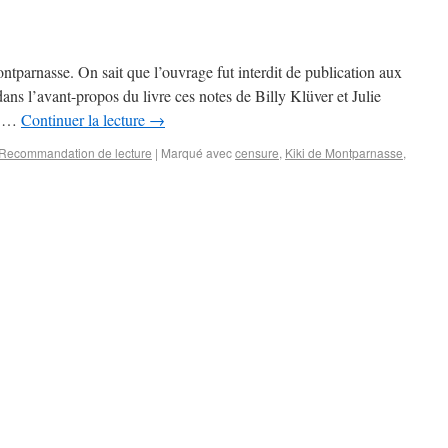
ntparnasse. On sait que l’ouvrage fut interdit de publication aux
dans l’avant-propos du livre ces notes de Billy Klüver et Julie
ur …
Continuer la lecture
→
Recommandation de lecture
|
Marqué avec
censure
,
Kiki de Montparnasse
,