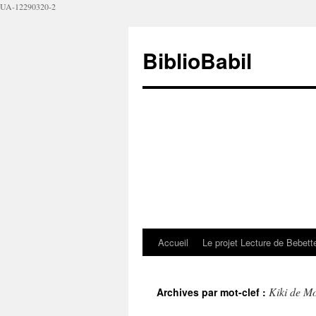
UA-12290320-2
BiblioBabil
Accueil
Le projet Lecture de Bebet
Kiki de M
Archives par mot-clef :