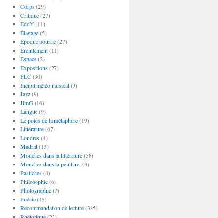
Corps
(29)
Critique
(27)
EddY
(11)
Élagage
(5)
Époque pourrie
(27)
Éreintement
(11)
Espace
(2)
Expositions
(27)
FLC
(30)
Incipit météo musical
(9)
Jazz
(9)
JimG
(16)
Langue
(9)
Le poids de la métaphore
(19)
Littérature
(67)
Londres
(4)
Madrid
(13)
Mouches dans la littérature
(58)
Mouches dans la peinture.
(3)
Pastiches
(4)
Philosophie
(6)
Photographie
(7)
Poésie
(45)
Recommandation de lecture
(385)
Rhétorique
(22)