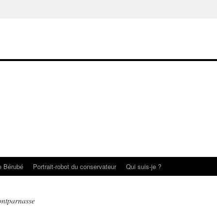
te Bérubé
Portrait-robot du conservateur
Qui suis-je ?
ontparnasse