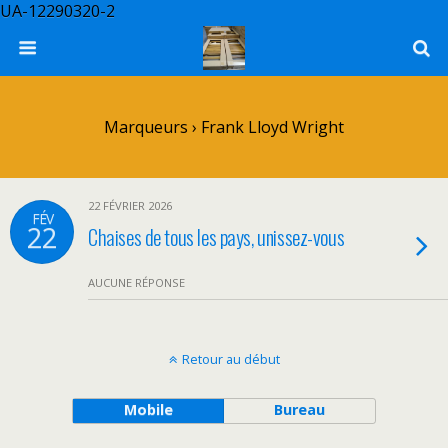
UA-12290320-2
Marqueurs › Frank Lloyd Wright
22 FÉVRIER 2026
FÉV
22
Chaises de tous les pays, unissez-vous
AUCUNE RÉPONSE
Retour au début
Mobile
Bureau