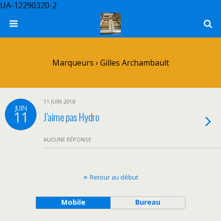
UA-12290320-2
Marqueurs › Gilles Archambault
11 JUIN 2018
JUIN
11
J’aime pas Hydro
AUCUNE RÉPONSE
Retour au début
Mobile
Bureau