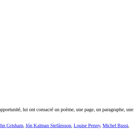
l’opportunité, lui ont consacré un poème, une page, un paragraphe, une
ohn Grisham
,
Jón Kalman Stefánsson
,
Louise Penny
,
Michel Bussi
,