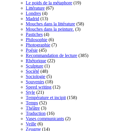
Le poids de la métaphore
(19)
Littérature
(67)
Londres
(4)
Madrid
(13)
Mouches dans la littérature
(58)
Mouches dans la peinture.
(3)
Pastiches
(4)
Philosophie
(6)
Photographie
(7)
Poésie
(45)
Recommandation de lecture
(385)
Rhétorique
(22)
Sculpture
(1)
Société
(48)
Sociologie
(5)
Souvenirs
(18)
Speed writing
(12)
Style
(21)
Température et incipit
(158)
Temps
(52)
Théâtre
(3)
Traduction
(16)
Vases communicants
(2)
Veille
(6)
Zeugme
(14)