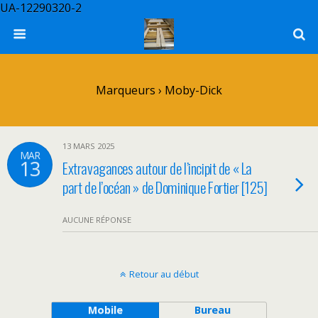
UA-12290320-2
Marqueurs › Moby-Dick
13 MARS 2025
MAR
13
Extravagances autour de l’incipit de « La
part de l’océan » de Dominique Fortier [125]
AUCUNE RÉPONSE
Retour au début
Mobile
Bureau