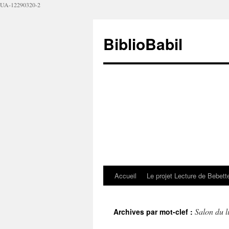
UA-12290320-2
BiblioBabil
Accueil
Le projet Lecture de Bebet
Salon du l
Archives par mot-clef :