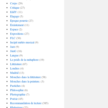
Corps
(29)
Critique
(27)
EddY
(11)
Élagage
(5)
Époque pourrie
(27)
Éreintement
(11)
Espace
(2)
Expositions
(27)
FLC
(30)
Incipit météo musical
(9)
Jazz
(9)
JimG
(16)
Langue
(9)
Le poids de la métaphore
(19)
Littérature
(67)
Londres
(4)
Madrid
(13)
Mouches dans la littérature
(58)
Mouches dans la peinture.
(3)
Pastiches
(4)
Philosophie
(6)
Photographie
(7)
Poésie
(45)
Recommandation de lecture
(385)
Rhétorique
(22)