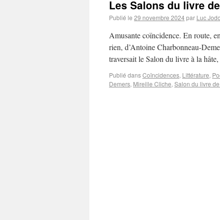
Les Salons du livre d
Publié le
29 novembre 2024
par
Luc Jodo
Amusante coïncidence. En route, en 
rien, d’Antoine Charbonneau-Demers.
traversait le Salon du livre à la hât
Publié dans
Coïncidences
,
Littérature
,
Po
Demers
,
Mireille Cliche
,
Salon du livre d