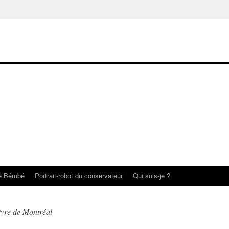
te Bérubé
Portrait-robot du conservateur
Qui suis-je ?
ivre de Montréal