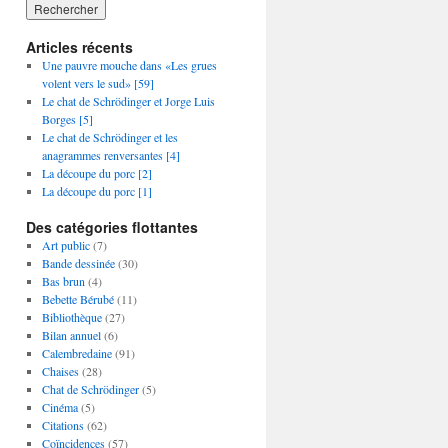
Articles récents
Une pauvre mouche dans «Les grues
volent vers le sud» [59]
Le chat de Schrödinger et Jorge Luis
Borges [5]
Le chat de Schrödinger et les
anagrammes renversantes [4]
La découpe du porc [2]
La découpe du porc [1]
Des catégories flottantes
Art public
(7)
Bande dessinée
(30)
Bas brun
(4)
Bebette Bérubé
(11)
Bibliothèque
(27)
Bilan annuel
(6)
Calembredaine
(91)
Chaises
(28)
Chat de Schrödinger
(5)
Cinéma
(5)
Citations
(62)
Coïncidences
(57)