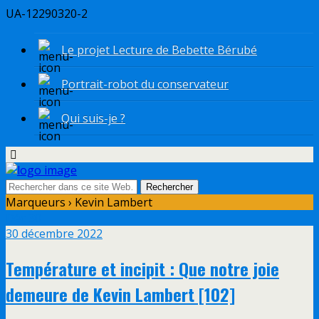
UA-12290320-2
Le projet Lecture de Bebette Bérubé
Portrait-robot du conservateur
Qui suis-je ?
Marqueurs › Kevin Lambert
Déc
30
30 décembre 2022
Température et incipit : Que notre joie
demeure de Kevin Lambert [102]