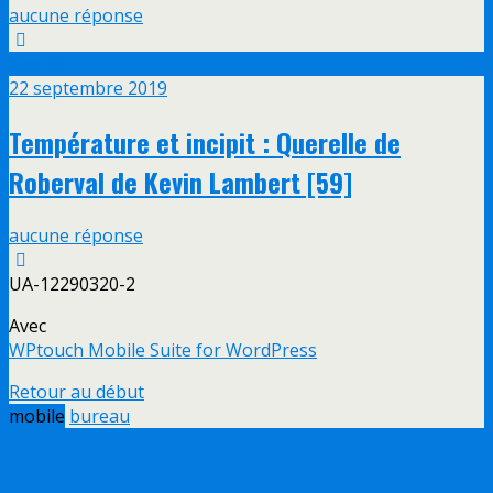
aucune réponse
Sep
22
22 septembre 2019
Température et incipit : Querelle de
Roberval de Kevin Lambert [59]
aucune réponse
UA-12290320-2
Avec
WPtouch Mobile Suite for WordPress
Retour au début
mobile
bureau