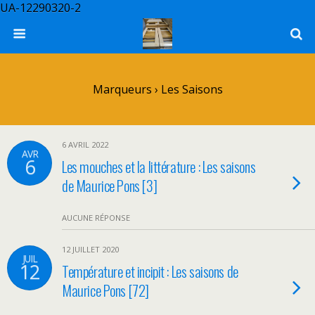
UA-12290320-2
Marqueurs › Les Saisons
6 AVRIL 2022
AVR
6
Les mouches et la littérature : Les saisons
de Maurice Pons [3]
AUCUNE RÉPONSE
12 JUILLET 2020
JUIL
12
Température et incipit : Les saisons de
Maurice Pons [72]