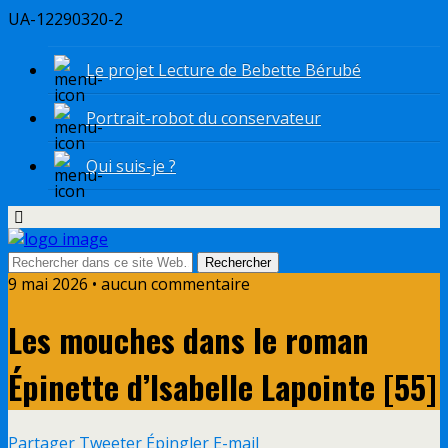
UA-12290320-2
Le projet Lecture de Bebette Bérubé
Portrait-robot du conservateur
Qui suis-je ?
9 mai 2026 • aucun commentaire
Les mouches dans le roman
Épinette d’Isabelle Lapointe [55]
Partager
Tweeter
Épingler
E-mail