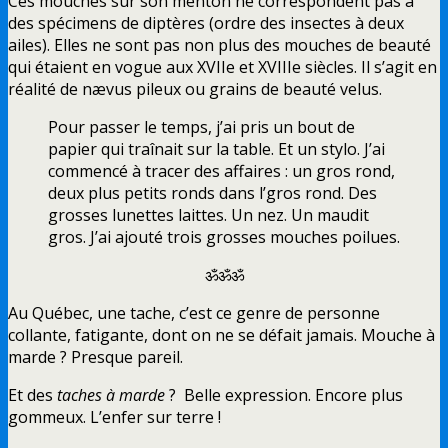
Ces mouches sur son menton ne correspondent pas à
des spécimens de diptères (ordre des insectes à deux
ailes). Elles ne sont pas non plus des mouches de beauté
qui étaient en vogue aux XVIIe et XVIIIe siècles. Il s’agit en
réalité de nævus pileux ou grains de beauté velus.
Pour passer le temps, j’ai pris un bout de
papier qui traînait sur la table. Et un stylo. J’ai
commencé à tracer des affaires : un gros rond,
deux plus petits ronds dans l’gros rond. Des
grosses lunettes laittes. Un nez. Un maudit
gros. J’ai ajouté trois grosses mouches poilues.
ॐॐॐ
Au Québec, une tache, c’est ce genre de personne
collante, fatigante, dont on ne se défait jamais. Mouche à
marde ? Presque pareil.
Et des
taches à marde
? Belle expression. Encore plus
gommeux. L’enfer sur terre !