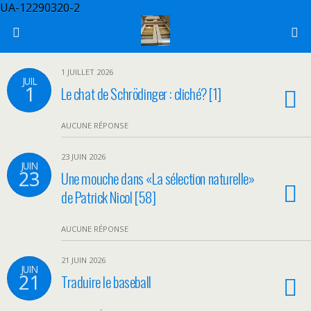
UA-12290320-2
1 JUILLET 2026
JUIL
1
Le chat de Schrödinger : cliché? [1]
AUCUNE RÉPONSE
23 JUIN 2026
JUIN
23
Une mouche dans «La sélection naturelle»
de Patrick Nicol [58]
AUCUNE RÉPONSE
21 JUIN 2026
JUIN
21
Traduire le baseball